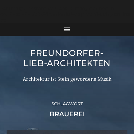
Warning
: Constant WPLANG already defined in
/var/www/web232/html/mla15/wp-config.php
on line
74
FREUNDORFER-
LIEB-ARCHITEKTEN
Architektur ist Stein gewordene Musik
SCHLAGWORT
BRAUEREI